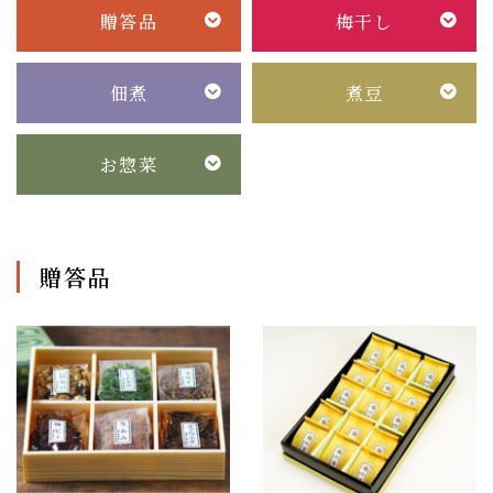
贈答品
梅干し
佃煮
煮豆
お惣菜
贈答品