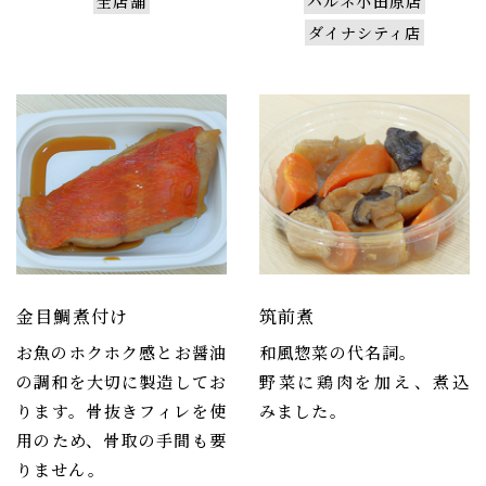
全店舗
ハルネ小田原店
ダイナシティ店
金目鯛煮付け
筑前煮
お魚のホクホク感とお醤油
和風惣菜の代名詞。
の調和を大切に製造してお
野菜に鶏肉を加え、煮込
ります。骨抜きフィレを使
みました。
用のため、骨取の手間も要
りません。